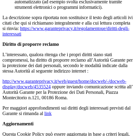
automatizzato (ad esempio svolta esclusivamente tramite
strumenti elettronici o programmi informatici).
La descrizione sopra riportata non sostituisce il testo degli articoli ivi
citati che qui si richiamano integralmente e alla cui lettura completa
si rinvia:
https://www.garanteprivacy.it/regolamentoue/diritti-degli-
interessati
Diritto di proporre reclamo
L’interessato, qualora ritenga che i propri diritti siano stati
compromessi, ha diritto di proporre reclamo all’Autorità Garante per
la protezione dei dati personali, secondo le modalità indicate dalla
stessa Autorità al seguente indirizzo internet :
http://www.garanteprivacy.it/web/guest/home/docweb/-/docweb-
display/docweb/4535524
oppure inviando comunicazione scritta all’
Autorità Garante per la Protezione dei Dati Personali, Piazza
Montecitorio n.121, 00186 Roma.
Per maggiori approfondimenti sui diritti degli interessati previsti dal
Garante si rimanda al
link
Aggiornamenti
Questa Cookie Policy può essere aggiornata in base a criteri legali,