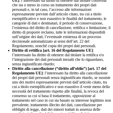
UE]
: l’interessato ha diritto di ottenere dal titolare conferma
che sia o meno in corso un trattamento dei propri dati
personali e, in tal caso, l’accesso alle informazioni
espressamente previste dall’articolo citato, tra cui a titolo
esemplificativo e non esaustivo le finalità del trattamento, le
categorie di dati e destinatari, il periodo di conservazione,
l’esistenza del diritto di cancellazione, rettifica o limitazione, il
diritto di proporre reclamo, tutte le informazioni disponibili
sull’origine dei dati, l’eventuale esistenza di un processo
decisionale automatizzato ai sensi dell’art. 22 del
Regolamento, nonché copia dei propri dati personali.
Diritto di rettifica [art. 16 del Regolamento UE]
:
l’interessato ha diritto di ottenere dal titolare la rettifica e/o
l’integrazione dei dati personali inesatti che lo riguardano,
senza ingiustificato ritardo;
Diritto alla cancellazione (“diritto all’oblio”) [art. 17 del
Regolamento UE]
: l’interessato ha diritto alla cancellazione
dei propri dati personali senza ingiustificato ritardo, se sussiste
uno dei motivi espressamente previsti dall’articolo citato, tra
cui a titolo esemplificativo e non esaustivo il venir meno della
necessità del trattamento rispetto alle finalità, la revoca del
consenso su cui si basa il trattamento, opposizione al
trattamento nel caso in cui sia basato su interesse legittimo non
prevalente, trattamento illecito dei dati, cancellazione per
obblighi di legge, dati dei minori trattati in assenza delle