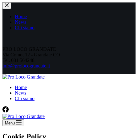
Salta
al
contenuto
Home
News
Chi siamo
________
PRO LOCO GRANDATE
Via Como, 12 - Grandate CO
Tel.
031 564248
info@prolocograndate.it
Home
News
Chi siamo
Menu
Cookie Policy