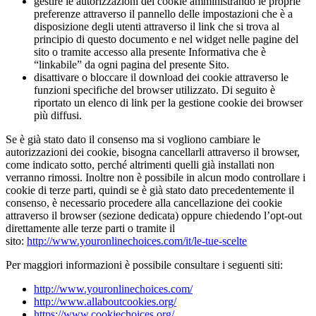
gestire le autorizzazioni dei cookie amministrando le proprie
preferenze attraverso il pannello delle impostazioni che è a
disposizione degli utenti attraverso il link che si trova al
principio di questo documento e nel widget nelle pagine del
sito o tramite accesso alla presente Informativa che è
“linkabile” da ogni pagina del presente Sito.
disattivare o bloccare il download dei cookie attraverso le
funzioni specifiche del browser utilizzato. Di seguito è
riportato un elenco di link per la gestione cookie dei browser
più diffusi.
Se è già stato dato il consenso ma si vogliono cambiare le
autorizzazioni dei cookie, bisogna cancellarli attraverso il browser,
come indicato sotto, perché altrimenti quelli già installati non
verranno rimossi. Inoltre non è possibile in alcun modo controllare i
cookie di terze parti, quindi se è già stato dato precedentemente il
consenso, è necessario procedere alla cancellazione dei cookie
attraverso il browser (sezione dedicata) oppure chiedendo l’opt-out
direttamente alle terze parti o tramite il
sito:
http://www.youronlinechoices.com/it/le-tue-scelte
Per maggiori informazioni è possibile consultare i seguenti siti:
http://www.youronlinechoices.com/
http://www.allaboutcookies.org/
https://www.cookiechoices.org/