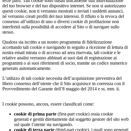
terze parti. Tali cookie sono basati unicamente sull’individuazione
del tuo browser e del tuo dispositivo internet. Se non si autorizzano
questi cookie, non ti verranno mostrati o inviati i suddetti annunci,
né verranno creati profili dei tuoi interessi. Il rifiuto o la revoca del
consenso all’utilizzo di uno o diversi cookie di profilazione non
interferirà sulla possibilità di accedere al Sito o di navigare sullo
stesso.
Qualora sia iscritto a un nostro programma di fidelizzazione
accettando tali cookie e navigando in seguito a ricezione di lettura di
nostra email mirata o di accesso ad area riservata, tali cookie e le
relative analisi verranno abbinati ai suoi dati di registrazione ai
programmi o ai suoi riferimenti di socio, tramite un codice numerico
generato automaticamente.
L’utilizzo di tali cookie necessita dell’acquisizione preventiva del
libero consenso dell’utente che il Sito acquisisce in coerenza con il
Provvedimento del Garante dell’8 maggio del 2014 e ss. mm. ii.
I cookie possono, ancora, essere classificati come:
cookie di prima parte
(first-part cookie) ossia cookie
generati e gestiti direttamente dal soggetto gestore del sito web
sul quale l’utente sta navigando.
cookie di terza parte
(third-part cookie), i quali sono generati